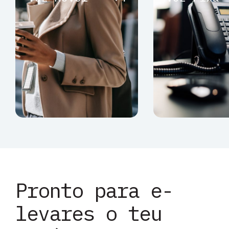
Acede agora ao
Na Bergcom t
nosso website e
soluções de 
conhece a solução
Fixa à medid
de Voz Móvel que
teu negócio.
melhor se adequa às
de Voz Fixa 
necessidades da tua
teu escritór
empresa. E-Leva o
Fibra. Visit
teu Negócio com a
agora.
Bergcom.
Pronto para e-
levares o teu